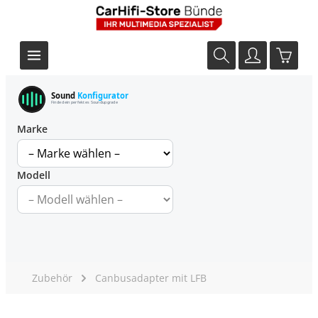
Sound
Konfigurator
Finde dein perfektes Soundupgrade
Marke
Modell
Zubehör
Canbusadapter mit LFB