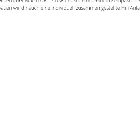
echern, der Match UP 5.4DSP Endstufe und einem kompakten Su
uen wir dir auch eine individuell zusammen gestellte Hifi Anlag