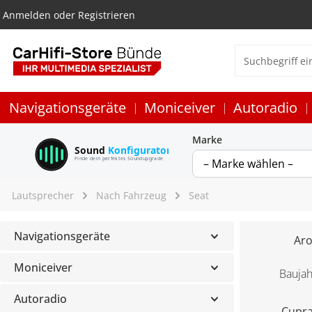
Anmelden
oder
Registrieren
Navigationsgeräte
Moniceiver
Autoradio
Marke
Sound
Konfigurator
Finde dein perfektes Soundupgrade
Lautsprecher
Nach Fahrzeug
Seat
Navigationsgeräte
Aro
Moniceiver
Baujah
Autoradio
Cupra