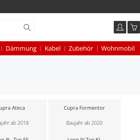
Dämmung
Kabel
Zubehör
Wohnmobil
upra Ateca
Cupra Formentor
jahr ab 2018
Baujahr ab 2020
n III - Typ 5F
Leon IV Typ KL