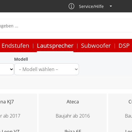
Service/Hilfe
Endstufen
Lautsprecher
Subwoofer
DSP
Modell
na KJ7
Ateca
C
r ab 2017
Baujahr ab 2016
Bau
 Leon VZ
Ibiza 6F
Leo