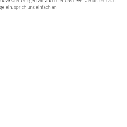
bwoofer bringen wir auch hier das Level deutlichst nach
e ein, sprich uns einfach an.