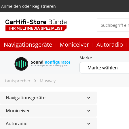
Anmelden
oder
Registrieren
Navigationsgeräte
Moniceiver
Autoradio
Marke
Sound
Konfigurator
Finde dein perfektes Soundupgrade
Lautsprecher
Musway
Navigationsgeräte
Moniceiver
Autoradio