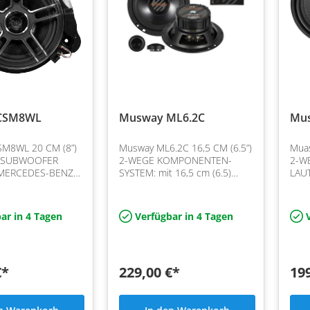
CSM8WL
Musway ML6.2C
Mu
M8WL 20 CM (8”)
Musway ML6.2C 16,5 CM (6.5”)
Mua
 SUBWOOFER
2-WEGE KOMPONENTEN-
2-W
 MERCEDES-BENZ
SYSTEM: mit 16,5 cm (6.5)
LAUT
Klasse:
Tiefmitteltöner, 100/200 Watt,
MER
e Glasfaser-
, 2,5 cm (1“) Hochtöner mit
(auß
und effiziente
100/200 Watt, jeweils mit…
Supe
ar in 4 Tagen
Verfügbar in 4 Tagen
V
net-Antriebe…
Memb
Ne…
€*
229,00 €*
19