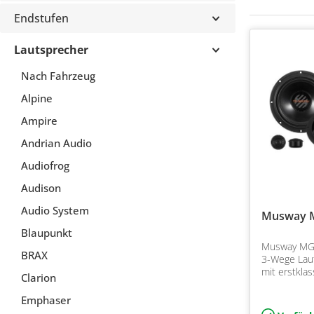
Endstufen
Lautsprecher
Nach Fahrzeug
Alpine
Ampire
Andrian Audio
Audiofrog
Audison
Audio System
Musway 
Blaupunkt
Musway MG6
BRAX
3-Wege Lau
mit erstkla
Clarion
Gewebehocht
Auflösung u
Emphaser
Bass