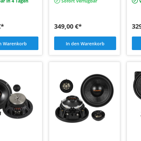
ar in 4 Tagen
Sofort verfügbar
V
€*
349,00 €*
32
en Warenkorb
In den Warenkorb