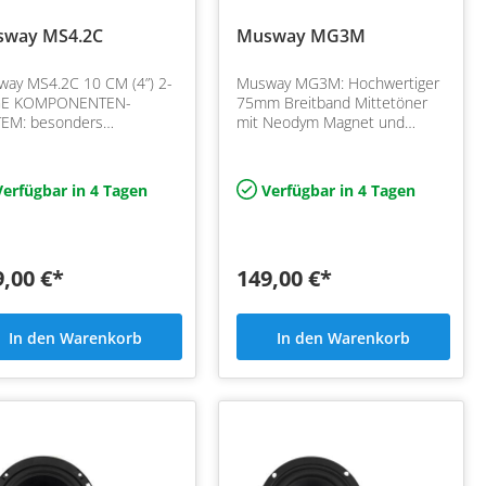
way MS4.2C
Musway MG3M
ay MS4.2C 10 CM (4”) 2-
Musway MG3M: Hochwertiger
E KOMPONENTEN-
75mm Breitband Mittetöner
TEM: besonders
mit Neodym Magnet und
usragend sind die
kompakten Einbau
vativen Papier-
Abmessnungen
bundmembranen mit
erfügbar in 4 Tagen
Verfügbar in 4 Tagen
usfaser-Struktur, die
 sehr…
9,00 €*
149,00 €*
In den Warenkorb
In den Warenkorb