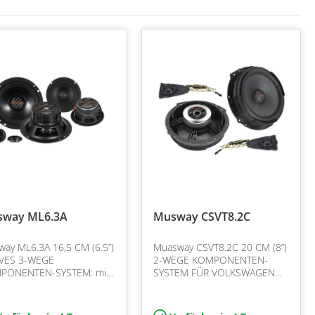
way ML6.3A
Musway CSVT8.2C
ay ML6.3A 16,5 CM (6.5”)
Muasway CSVT8.2C 20 CM (8”)
IVES 3-WEGE
2-WEGE KOMPONENTEN-
PONENTEN-SYSTEM: mit
SYSTEM FÜR VOLKSWAGEN
 cm (6.5) Tiefmitteltöner,
T5/T6 MODELLE: Mit dem
200 Watt, mit 7,5 cm (3“)
CSVT8.2C System kommt jetzt
eltöner, 60/120 Watt, 2,5…
die neueste Musway-