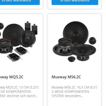
In den Warenkorb
In den Warenkorb
sway MQ5.2C
Musway MS6.2C
ay MQ5.2C 13 CM (5.25”)
Musway MS6.2C 16,5 CM (6.5”)
EGE KOMPONENTEN-
2-WEGE KOMPONENTEN-
EM: zeichnet sich durch
SYSTEM: besonders
ise Klangwiedergabe,
herausragend sind die
n Wirkungsgrad und hohe
innovativen Papier-