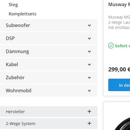
Musway 
Steg
Komplettsets
Musway MG6
2-Wege Lau
Subwoofer
mit erstkla
Gewebehocht
DSP
Auflösung u
Bass
Sofort 
Dämmung
Kabel
299,00 
Zubehör
In d
Wohnmobil
Hersteller
2-Wege System