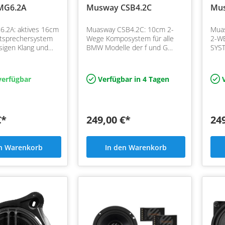
MG6.2A
Musway CSB4.2C
Mus
.2A: aktives 16cm
Muasway CSB4.2C: 10cm 2-
Muas
tsprechersystem
Wege Komposystem für alle
2-W
ssigen Klang und
BMW Modelle der f und G
SYS
öner für tolle
serie sowie Mini Cooper
BENZ
nd druckvollen
Supe
Memb
verfügbar
Verfügbar in 4 Tagen
V
Neo
€*
249,00 €*
24
en Warenkorb
In den Warenkorb