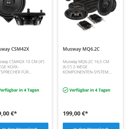
sway CSM42X
Musway MQ6.2C
sway CSM42X 10 CM (4”)
Musway MQ6.2C 16,5 CM
EGE KOAX-
(6.5”) 2-WEGE
SPRECHER FÜR
KOMPONENTEN-SYSTEM:
CEDES-BENZ C / GLC
zeichnet sich durch präzise
er Tür hinten) / E Klasse:
Klangwiedergabe, hohen
rleichte Glasfaser-
Wirkungsgrad und hohe
erfügbar in 4 Tagen
Verfügbar in 4 Tagen
ranen und effiziente
Belastbarkeit aus, mit 125
Wat…
9,00 €*
199,00 €*