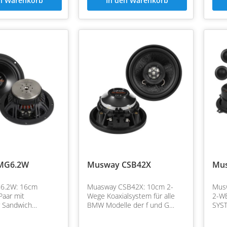
en Warenkorb
In den Warenkorb
MG6.2W
Musway CSB42X
Mu
6.2W: 16cm
Muasway CSB42X: 10cm 2-
Musw
Paar mit
Wege Koaxialsystem für alle
2-W
r Sandwich
BMW Modelle der f und G
SYST
d sehr guten
serie sowie Mini Cooper
präz
chaften
hohe