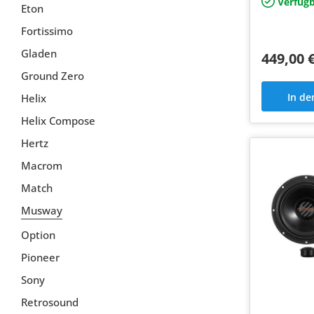
Verfügb
Eton
Fortissimo
Gladen
449,00 
Ground Zero
In d
Helix
Helix Compose
Hertz
Macrom
Match
Musway
Option
Pioneer
Sony
Retrosound