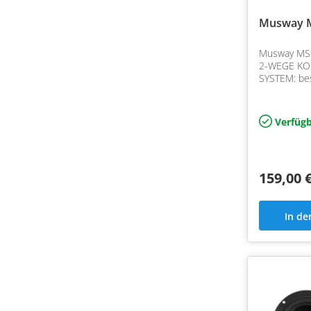
Musway 
Musway MS5
2-WEGE K
SYSTEM: be
herausragen
innovativen 
Verbundme
Verfügb
Bambusfaser
eine s…
159,00 
In d