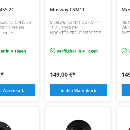
MS5.2C
Musway CSM1T
Mus
.2C 13 CM (5.25”)
Muasway CSM1T 2,5 CM (1")
Musw
OMPONENTEN-
TITAN-NEODYM-
WEG
sonders
HOCHTÖNERFÜR MERCEDES-
SYS
d sind die
BENZ C / GLC / E Klasse: Der
hera
Papier-
2,5 cm Titan-Hochtöner
inno
mbranen mit
CSM1T (auch bei CSM4.2C
Ver
ar in 4 Tagen
Verfügbar in 4 Tagen
V
-Struktur, die
enthalten) mit Neodym…
Bamb
eine
€*
149,00 €*
14
en Warenkorb
In den Warenkorb