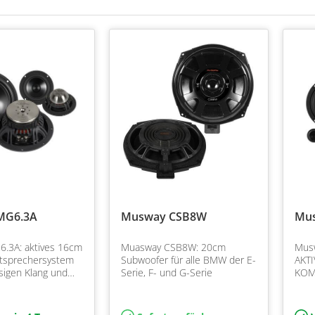
MG6.3A
Musway CSB8W
Mus
.3A: aktives 16cm
Muasway CSB8W: 20cm
Musw
tsprechersystem
Subwoofer für alle BMW der E-
AKT
ssigen Klang und
Serie, F- und G-Serie
KOM
öner für tolle
16,5
nd druckvollen
100/
Mitt