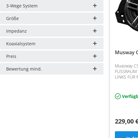
3-Wege System
Größe
Impedanz
Koaxialsystem
Musway 
Preis
Muasway CS
Bewertung mind.
FUSSRAUM
LINKS FÜR
C / GLC / E 
Superleicht
Membranen 
Verfügb
Neodym-Mag
229,00 