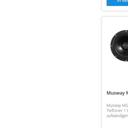
In d
Musway 
Musway MG
Tieftöner 1 
aufwändige
Membran un
Basseigens