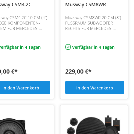
way CSM4.2C
Musway CSM8WR
way CSM4.2C 10 CM (4”)
Muasway CSM8WR 20 CM (8”)
EGE KOMPONENTEN-
FUSSRAUM SUBWOOFER
TEM FÜR MERCEDES-
RECHTS FÜR MERCEDES-
 C / GLC / E Klasse:
BENZ C / GLC / E Klasse:
rleichte Glasfaser-
Superleichte Glasfaser-
ranen und effiziente
Membranen und effiziente
erfügbar in 4 Tagen
Verfügbar in 4 Tagen
dym-Magnet-Antrie…
Neodym-Magnet-Antrieb…
9,00 €*
229,00 €*
In den Warenkorb
In den Warenkorb