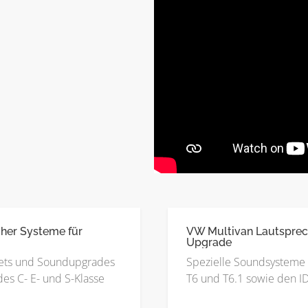
her Systeme für
VW Multivan Lautsprec
Upgrade
ets und Soundupgrades
Spezielle Soundsysteme 
es C- E- und S-Klasse
T6 und T6.1 sowie den I