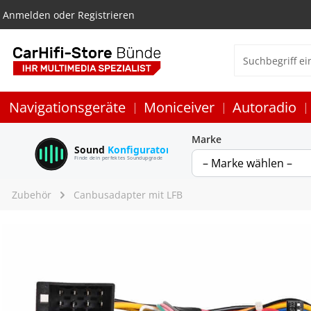
Anmelden
oder
Registrieren
Navigationsgeräte
Moniceiver
Autoradio
Marke
Sound
Konfigurator
Finde dein perfektes Soundupgrade
Zubehör
Canbusadapter mit LFB