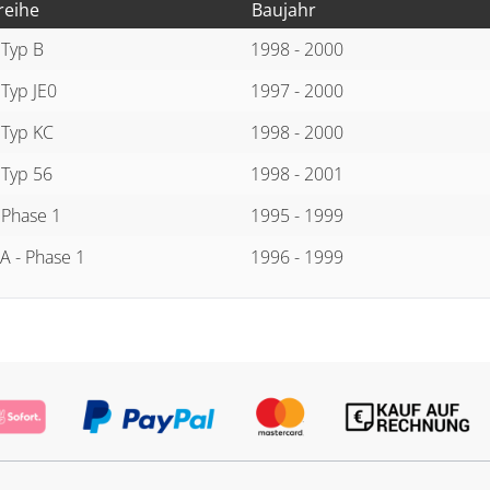
reihe
Baujahr
 Typ B
1998 - 2000
 Typ JE0
1997 - 2000
 Typ KC
1998 - 2000
 Typ 56
1998 - 2001
 Phase 1
1995 - 1999
JA - Phase 1
1996 - 1999