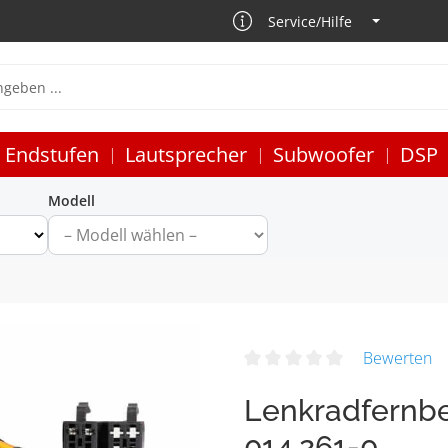
Service/Hilfe
Endstufen
Lautsprecher
Subwoofer
DSP
Modell
Bewerten
Lenkradfernb
014.261-0