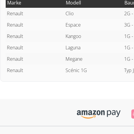
Marke
Modell
Bau
Renault
Clio
2G -
Renault
Espace
3G -
Renault
Kangoo
1G -
Renault
Laguna
1G -
Renault
Megane
1G -
Renault
Scénic 1G
Typ 