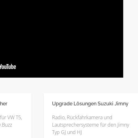
her
Upgrade Lösungen Suzuki Jimny
für VW T5,
Radio, Rückfahrkamera und
D.Buzz
Lautsprechersysteme für den Jimny
Typ GJ und HJ