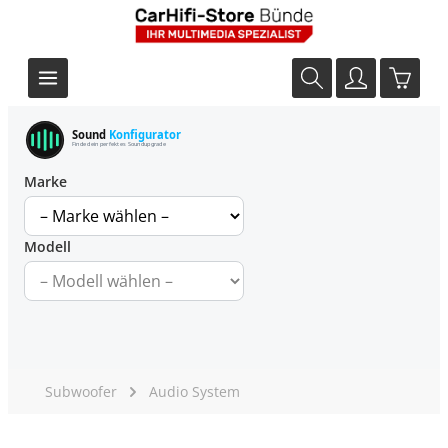
Sound
Konfigurator
Finde dein perfektes Soundupgrade
Marke
Modell
Subwoofer
Audio System