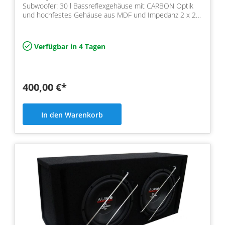
Subwoofer: 30 l Bassreflexgehäuse mit CARBON Optik
und hochfestes Gehäuse aus MDF und Impedanz 2 x 2
Ohm, Lei…
Verfügbar in 4 Tagen
400,00 €*
In den Warenkorb