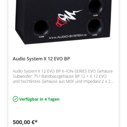
Audio System X 12 EVO BP
Audio System X 12 EVO BP X–ION-SERIES EVO Gehäuse
Subwoofer: 75 l Bandbassgehäuse BP 12 + X 12 EVO
und hochfestes Gehäuse aus MDF und Impedanz 2 x 2
Ohm, Leist…
Verfügbar in 4 Tagen
500,00 €*