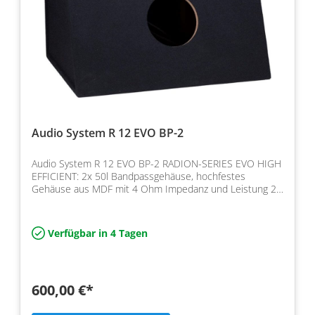
Audio System R 12 EVO BP-2
Audio System R 12 EVO BP-2 RADION-SERIES EVO HIGH
EFFICIENT: 2x 50l Bandpassgehäuse, hochfestes
Gehäuse aus MDF mit 4 Ohm Impedanz und Leistung 2x
2 Ohm, 2x 10…
Verfügbar in 4 Tagen
600,00 €*