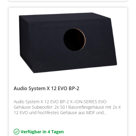
Audio System X 12 EVO BP-2
Audio System X 12 EVO BP-2 X–ION-SERIES EVO
Gehäuse Subwoofer: 2x 50 l Bassreflexgehäuse mit 2x X
12 EVO und hochfestes Gehäuse aus MDF und
Impedanz 2 x 1 Ohm,…
Verfügbar in 4 Tagen