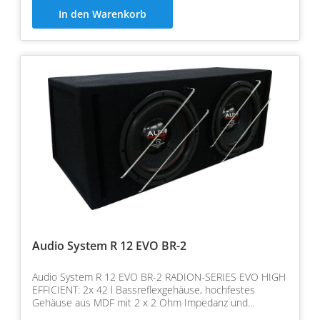
In den Warenkorb
Audio System R 12 EVO BR-2
Audio System R 12 EVO BR-2 RADION-SERIES EVO HIGH
EFFICIENT: 2x 42 l Bassreflexgehäuse, hochfestes
Gehäuse aus MDF mit 2 x 2 Ohm Impedanz und
Leistung 2x 1000/…