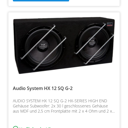
Audio System HX 12 SQ G-2
AUDIO SYSTEM HX 12 SQ G-2 HX-SERIES HIGH END
Gehäuse Subwoofer: 2x 30 l geschlossenes Gehäuse
aus MDF und 2,5 cm Frontplatte mit 2 x 4 Ohm und 2 x
550/450 Watt