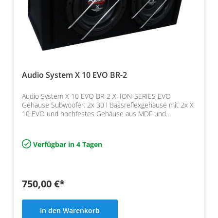
Audio System X 10 EVO BR-2
Audio System X 10 EVO BR-2 X–ION-SERIES EVO
Gehäuse Subwoofer: 2x 30 l Bassreflexgehäuse mit 2x X
10 EVO und hochfestes Gehäuse aus MDF und
Impedanz 2 x 1 Ohm,…
Verfügbar in 4 Tagen
750,00 €*
In den Warenkorb