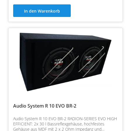
In den Warenkorb
Audio System R 10 EVO BR-2
Audio System R 10 EVO BR-2 RADION-SERIES EVO HIGH
EFFICIENT: 2x 30 l Bassreflexgehäuse, hochfestes
Gehäuse aus MDF mit 2 x 2 Ohm Impedanz und