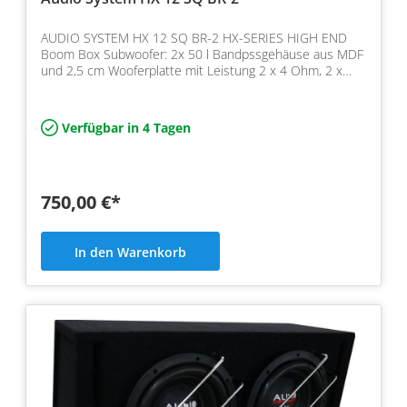
AUDIO SYSTEM HX 12 SQ BR-2 HX-SERIES HIGH END
Boom Box Subwoofer: 2x 50 l Bandpssgehäuse aus MDF
und 2,5 cm Wooferplatte mit Leistung 2 x 4 Ohm, 2 x
550/450 Wa…
Verfügbar in 4 Tagen
750,00 €*
In den Warenkorb