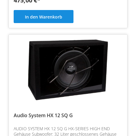
475,00 €*
In den Warenkorb
Audio System HX 12 SQ G
AUDIO SYSTEM HX 12 SQ G HX-SERIES HIGH END
Gehäuse Subwoofer: 32 Liter geschlossenes Gehäuse