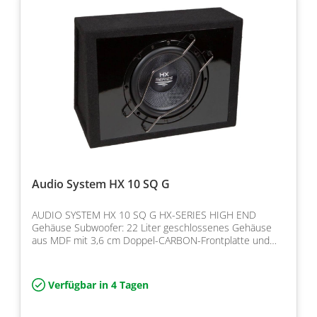
Audio System HX 10 SQ G
AUDIO SYSTEM HX 10 SQ G HX-SERIES HIGH END
Gehäuse Subwoofer: 22 Liter geschlossenes Gehäuse
aus MDF mit 3,6 cm Doppel-CARBON-Frontplatte und
Leistung 4 Ohm, 5…
Verfügbar in 4 Tagen