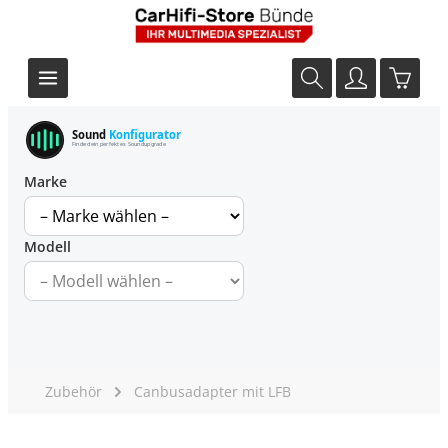
Sound
Konfigurator
Finde dein perfektes Soundupgrade
Marke
Modell
Zubehör
Canbusadapter mit LFB