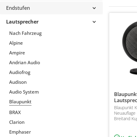
Endstufen
Lautsprecher
Nach Fahrzeug
Alpine
Ampire
Andrian Audio
Audiofrog
Audison
Audio System
Blaupunkt
Lautspre
Blaupunkt
Blaupunkt K
BRAX
Neuauflage
Breitand Ku
Clarion
der 70er un
Emphaser