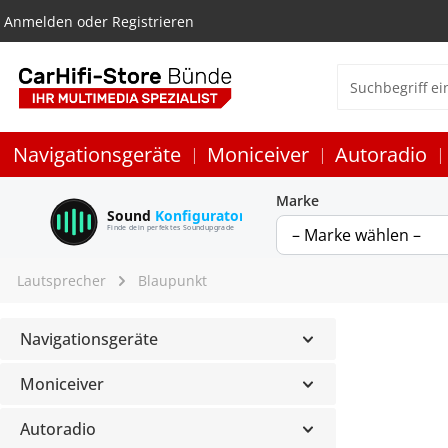
Anmelden
oder
Registrieren
Navigationsgeräte
Moniceiver
Autoradio
Marke
Sound
Konfigurator
Finde dein perfektes Soundupgrade
Lautsprecher
Blaupunkt
Navigationsgeräte
Moniceiver
Autoradio