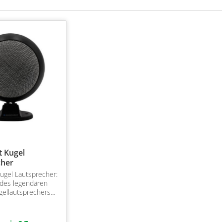
 Kugel
cher
ugel Lautsprecher:
 des legendären
gellautsprechers
d 80er Jahre