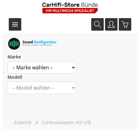
Sound
Konfigurator
Finde dein perfektes Soundupgrade
Marke
Modell
Zubehör
Canbusadapter mit LFB