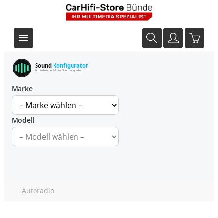
Sound
Konfigurator
Finde dein perfektes Soundupgrade
Marke
Modell
Autoradio