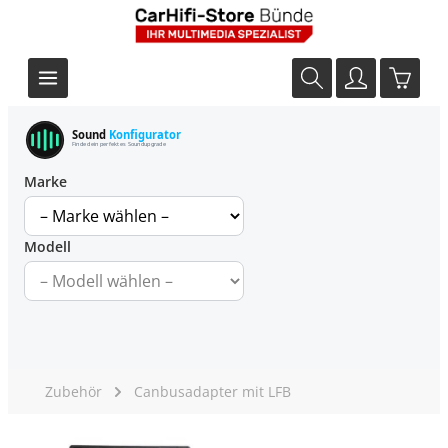
Sound
Konfigurator
Finde dein perfektes Soundupgrade
Marke
Modell
Zubehör
Canbusadapter mit LFB