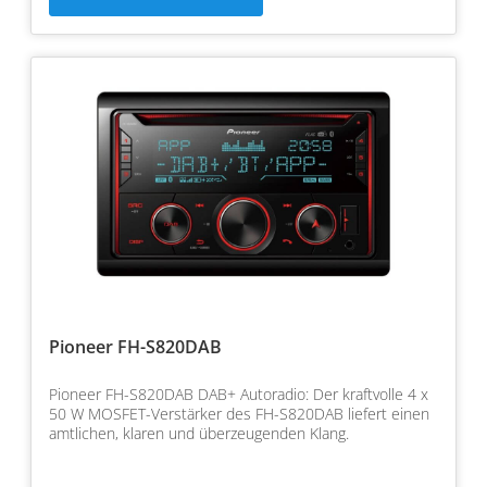
Pioneer FH-S820DAB
Pioneer FH-S820DAB DAB+ Autoradio: Der kraftvolle 4 x
50 W MOSFET-Verstärker des FH-S820DAB liefert einen
amtlichen, klaren und überzeugenden Klang.