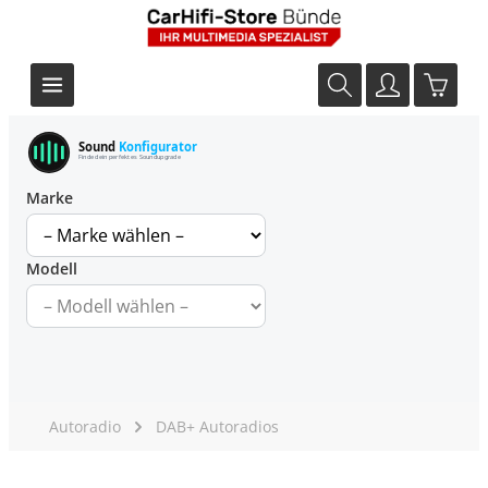
Sound
Konfigurator
Finde dein perfektes Soundupgrade
Marke
Modell
Autoradio
DAB+ Autoradios