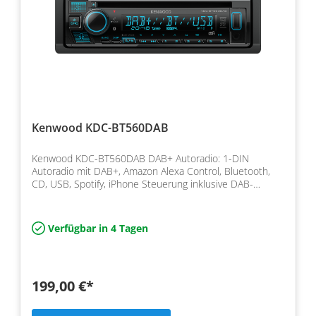
Kenwood KDC-BT560DAB
Kenwood KDC-BT560DAB DAB+ Autoradio: 1-DIN
Autoradio mit DAB+, Amazon Alexa Control, Bluetooth,
CD, USB, Spotify, iPhone Steuerung inklusive DAB-
Antenne / FH
Verfügbar in 4 Tagen
199,00 €*