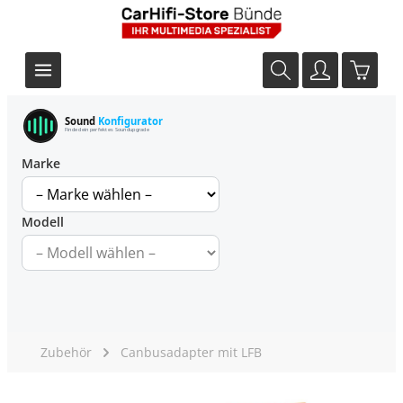
Sound
Konfigurator
Finde dein perfektes Soundupgrade
Marke
Modell
Zubehör
Canbusadapter mit LFB