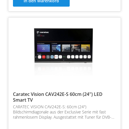
In den Warenkorb
Caratec Vision CAV242E-S 60cm (24") LED
Smart TV
CARATEC VISION CAV242E-S: 60cm (24")
Bildschirmdiagonale aus der Exclusive Serie mit fast
rahmenlosem Display. Ausgestattet mit Tuner für DVB-T2
HD, DVB-S2, Sc…