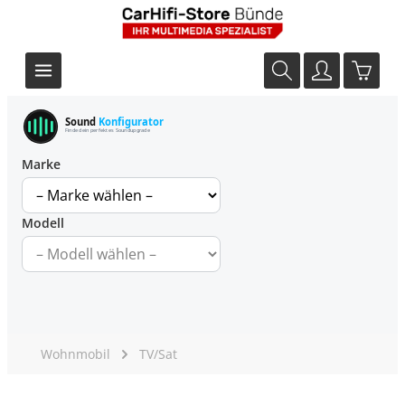
Sound
Konfigurator
Finde dein perfektes Soundupgrade
Marke
Modell
Wohnmobil
TV/Sat