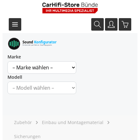
Sound
Konfigurator
Finde dein perfektes Soundupgrade
Marke
Modell
Zubehör
Einbau und Montagematerial
Sicherungen