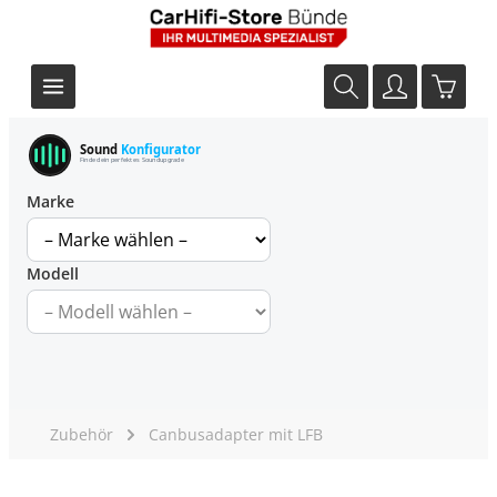
Sound
Konfigurator
Finde dein perfektes Soundupgrade
Marke
Modell
Zubehör
Canbusadapter mit LFB