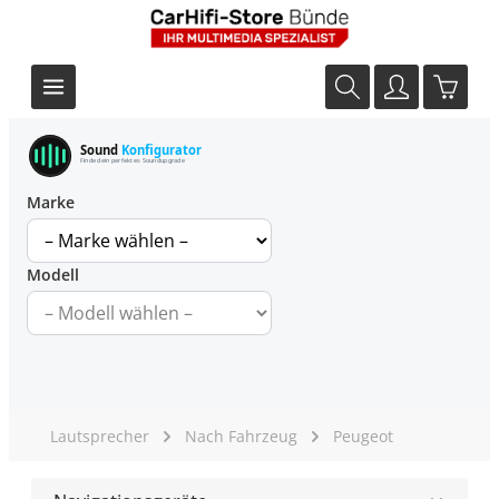
Sound
Konfigurator
Finde dein perfektes Soundupgrade
Marke
Modell
Lautsprecher
Nach Fahrzeug
Peugeot