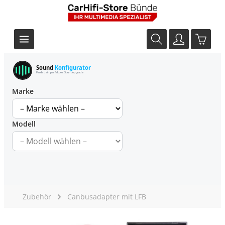
Sound
Konfigurator
Finde dein perfektes Soundupgrade
Marke
Modell
Zubehör
Canbusadapter mit LFB