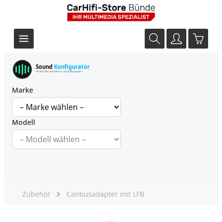
Sound
Konfigurator
Finde dein perfektes Soundupgrade
Marke
Modell
Zubehör
Canbusadapter mit LFB