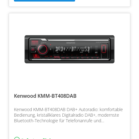
Kenwood KMM-BT408DAB
Kenwood KMM-BT408DAB DAB+ Autoradio: komfortable
Bedienung, kristallklares Digitalradio DAB+, modernste
Bluetooth-Technologie für Telefonanrufe und
Musikstream…