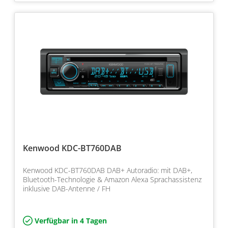
Kenwood KDC-BT760DAB
Kenwood KDC-BT760DAB DAB+ Autoradio: mit DAB+,
Bluetooth-Technologie & Amazon Alexa Sprachassistenz
inklusive DAB-Antenne / FH
Verfügbar in 4 Tagen