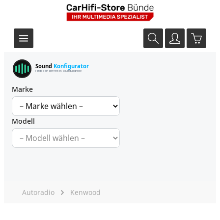
Sound
Konfigurator
Finde dein perfektes Soundupgrade
Marke
Modell
Autoradio
Kenwood