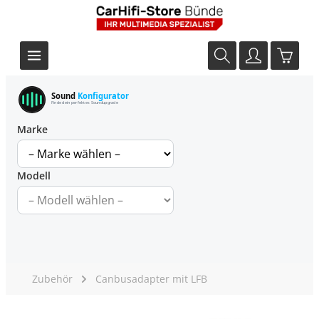
Sound
Konfigurator
Finde dein perfektes Soundupgrade
Marke
Modell
Zubehör
Canbusadapter mit LFB