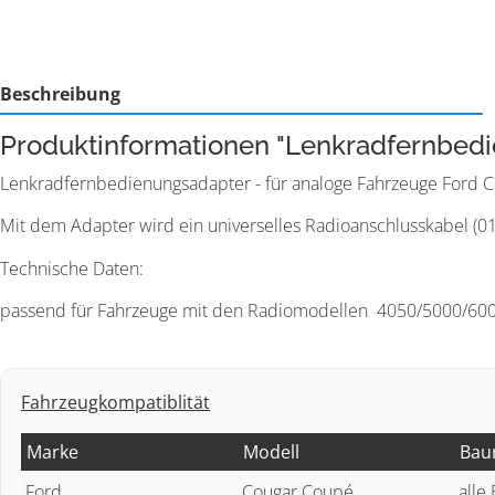
Beschreibung
Produktinformationen "Lenkradfernbedi
Lenkradfernbedienungsadapter - für analoge Fahrzeuge Ford 
Mit dem Adapter wird ein universelles Radioanschlusskabel (014.
Technische Daten:
passend für Fahrzeuge mit den Radiomodellen 4050/5000/6000
Fahrzeugkompatiblität
Marke
Modell
Bau
Ford
Cougar Coupé
alle