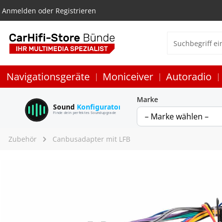
Anmelden
oder
Registrieren
Navigationsgeräte
Moniceiver
Autoradio
Marke
Sound
Konfigurator
Finde dein perfektes Soundupgrade
Zubehör
Canbusadapter mit LFB