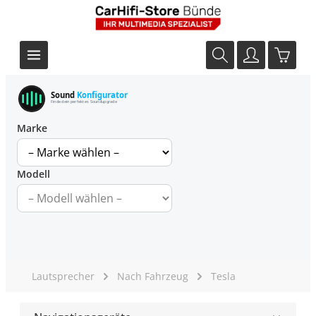
Sound
Konfigurator
Finde dein perfektes Soundupgrade
Marke
Modell
Lautsprecher
Nach Fahrzeug
Tesla