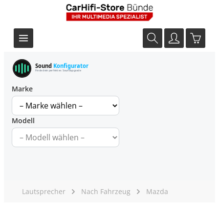
Sound
Konfigurator
Finde dein perfektes Soundupgrade
Marke
Modell
Lautsprecher
Nach Fahrzeug
Mazda