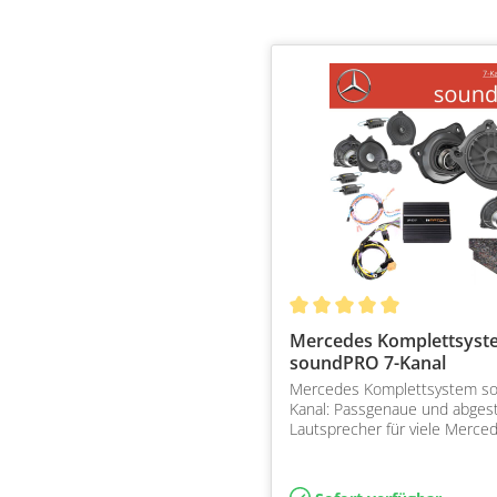
Mercedes Komplettsyst
soundPRO 7-Kanal
Mercedes Komplettsystem s
Kanal: Passgenaue und abge
Lautsprecher für viele Merce
ab 2014 inkl. DSP Endstufe u
Soundtuning mit E…