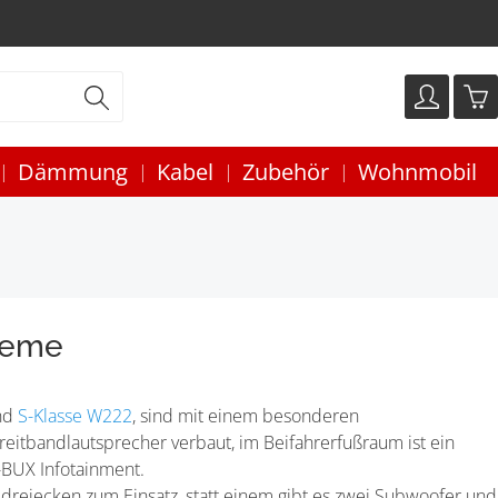
Dämmung
Kabel
Zubehör
Wohnmobil
teme
nd
S-Klasse W222
, sind mit einem besonderen
reitbandlautsprecher verbaut, im Beifahrerfußraum ist ein
-BUX Infotainment.
reiecken zum Einsatz, statt einem gibt es zwei Subwoofer und