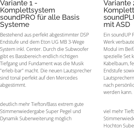
Variante 1 -
Variante 
Komplettsystem
Komplet
soundPRO für alle Basis
soundPLU
Systeme
mit ASD
Bestehend aus perfekt abgestimmter DSP
Ein soundUP P
Endstufe und dem Eton UG MB 3-Wege
Werk verbaute
System inkl. Center. Durch die Subwoofer
Modul im Beif
gibt es Bassbereich endlich richtigen
spezielle Set
Tiefgang und Fundament was die Musik
Kabelbaum, fe
"erleb-bar" macht. Die neuen Lautsprecher
Endstufe sow
sind tonal perfekt auf den Mercedes
Lautsprechern
abgestimmt.
nach persönli
werden kann.
deutlich mehr Tiefton/Bass extrem gute
Stimmenwiedergabe Super Pegel und
viel mehr Tief
Dynamik Suberweiterung möglich
Stimmenwiede
Hochton Sube