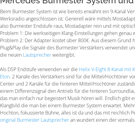
Mercedes Burmester System und
Beim Burmester System ist wie bereits erwähnt ein 9-Kanal Ve
Werksradio angeschlossen ist. Generell wäre mittels Mostadap
also Burmester Endstufe raus, Mostadapter rein und mit optisc
Problem 1: Die werkseitigen Klang-Einstellungen gehen genau w
Problem 2: Der Adapter kostet über 800€. Aus diesem Grund h
Plug&Play die Signale des Burmester Verstärkers verwendet u
die neuen
Lautsprecher
weitergibt.
Als DSP Endstufe verwenden wir die
Helix V-Eight 8-Kanal mit 
Eton
. 2 Kanäle des Verstärkers sind für die Mittel/Hochtöner vo
Center und 2 Kanäle für die hinteren Mittel/Hochtöner zuständi
einem Differenzsignal den Antrieb für die hinteren Surroundlau
das man einfach nur begeistert Musik hören will. Endlich gibt 
Klangbild die man bei einem Burmester System erwartet. Mehr 
Hochton, fokussierte Bühne, alles ist da und das mit reichlich 
original Burmester Lautsprecher
an wundert einen der vormals 