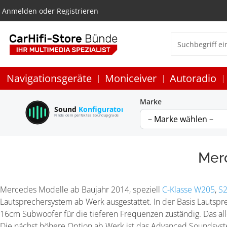
Anmelden
oder
Registrieren
Navigationsgeräte
Moniceiver
Autoradio
Marke
Sound
Konfigurator
Finde dein perfektes Soundupgrade
Mer
Mercedes Modelle ab Baujahr 2014, speziell
C-Klasse W205
,
S
Lautsprechersystem ab Werk ausgestattet. In der Basis Lautspr
16cm Subwoofer für die tieferen Frequenzen zuständig. Das al
Die nächst höhere Option ab Werk ist das Advanced Soundsyste