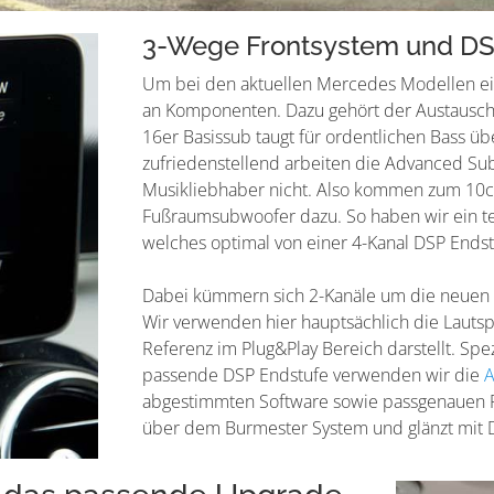
3-Wege Frontsystem und DS
Um bei den aktuellen Mercedes Modellen ei
an Komponenten. Dazu gehört der Austausch 
16er Basissub taugt für ordentlichen Bass übe
zufriedenstellend arbeiten die Advanced S
Musikliebhaber nicht. Also kommen zum 10
Fußraumsubwoofer dazu. So haben wir ein tei
welches optimal von einer 4-Kanal DSP Endst
Dabei kümmern sich 2-Kanäle um die neuen 
Wir verwenden hier hauptsächlich die Lautspr
Referenz im Plug&Play Bereich darstellt. Spe
passende DSP Endstufe verwenden wir die
A
abgestimmten Software sowie passgenauen Pl
über dem Burmester System und glänzt mit D