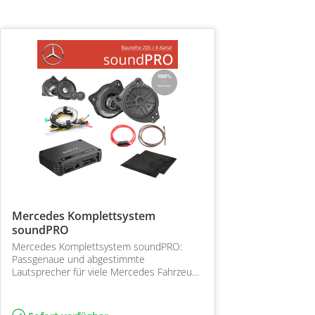
Mercedes Komplettsystem
soundPRO
Mercedes Komplettsystem soundPRO:
Passgenaue und abgestimmte
Lautsprecher für viele Mercedes Fahrzeuge
ab 2014 inkl. DSP Endstufe und
Soundtuning mit Eton MB UG