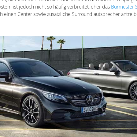
stem ist jedoch nicht so häufig verbreitet, eher das
Burmester 
einen Center sowie zusätzliche Surroundlautsprecher antreibt