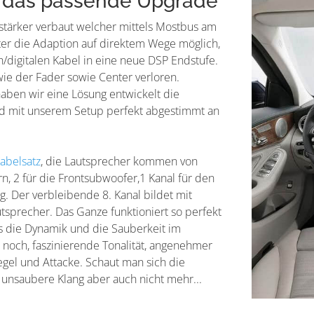
 das passende Upgrade
rstärker verbaut welcher mittels Mostbus am
ter die Adaption auf direktem Wege möglich,
h/digitalen Kabel in eine neue DSP Endstufe.
ie der Fader sowie Center verloren.
aben wir eine Lösung entwickelt die
nd mit unserem Setup perfekt abgestimmt an
Kabelsatz
, die Lautsprecher kommen von
rn, 2 für die Frontsubwoofer,1 Kanal für den
g. Der verbleibende 8. Kanal bildet mit
tsprecher. Das Ganze funktioniert so perfekt
es die Dynamik und die Sauberkeit im
noch, faszinierende Tonalität, angenehmer
Pegel und Attacke. Schaut man sich die
unsaubere Klang aber auch nicht mehr...