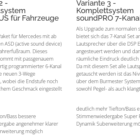
2 -
Variante 3 -
tsystem
Komplettsystem
S für Fahrzeuge
soundPRO 7-Kana
Als Upgrade zum normalen
aket für Mercedes mit ab
bietet sich das 7-Kanal Set a
n ASD (active sound device)
Lautsprecher über die DSP 
ahrerfußraum. Dieses
angesteuert werden und dam
 kommt mit passgenauem
räumliche Eindruck deutlich v
rtig programmierter 6-Kanal
Da mit diesem Set alle Laut
ie neuen 3-Wege
getauscht werden ist das Niv
, wobei die Endstufe noch
über dem Burmester System 
chem Geschmack eingestellt
sowohl Pegel- als auch klang
deutlich mehr Tiefton/Bass 
ton/Bass bessere
Stimmenwiedergabe Super 
rgabe angenehmer klarer
Dynamik Suberweiterung mö
rweiterung möglich