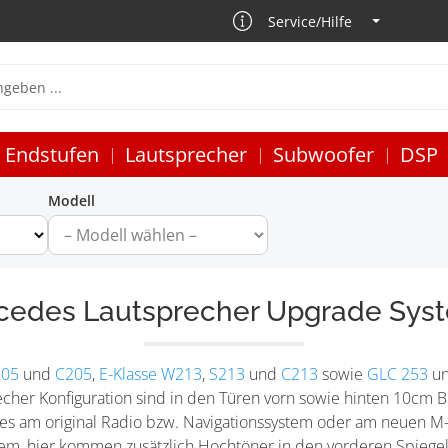
Service/Hilfe
Endstufen
Lautsprecher
Subwoofer
DSP
Modell
cedes Lautsprecher Upgrade Sys
205
und
C205
,
E-Klasse W213
,
S213
und
C213
sowie
GLC 253
u
echer Konfiguration sind in den Türen vorn sowie hinten 10cm B
les am original Radio bzw. Navigationssystem oder am neuen M
m, hier kommen zusätzlich Hochtöner in den vorderen Spiegeld