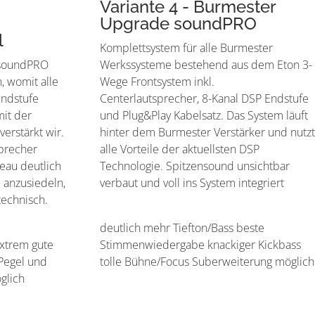
Variante 4 - Burmester
Upgrade soundPRO
l
Komplettsystem für alle Burmester
 soundPRO
Werkssysteme bestehend aus dem Eton 3-
n, womit alle
Wege Frontsystem inkl.
Endstufe
Centerlautsprecher, 8-Kanal DSP Endstufe
it der
und Plug&Play Kabelsatz. Das System läuft
erstärkt wir.
hinter dem Burmester Verstärker und nutzt
sprecher
alle Vorteile der aktuellsten DSP
eau deutlich
Technologie. Spitzensound unsichtbar
anzusiedeln,
verbaut und voll ins System integriert
technisch.
deutlich mehr Tiefton/Bass beste
extrem gute
Stimmenwiedergabe knackiger Kickbass
Pegel und
tolle Bühne/Focus Suberweiterung möglich
glich