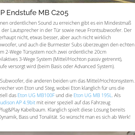
P Endstufe MB C205
nen ordentlichen Sound zu erreichen gibt es ein Mindestmaß
der Lautsprecher in der Tür sowie neue Frontsubwoofer. Der
rhaupt nicht, etwas besser, aber auch nicht wirklich
ubwoofer, und auch die Burmester Subs überzeugen den echten
cm 2-Wege Türsystem noch zwei ordentliche 20cm
laktives 3-Wege System (Mittel/Hochton passiv getrennt),
ufe versorgt wird (beim Basis oder Advanced System).
Subwoofer, die anderen beiden um das Mittel/Hochtonsystem.
echer von Eton und Steg, wobei Eton klanglich für uns die
ziell das
Eton UG MB100F
und die
Eton UG MB 195L
. Als
udison AP 4.9bit
mit einer speziell auf das Fahrzeug
ug&Play Kabelbaum. Klanglich spielt diese Lösung bereits
ynamik, Bass und Tonalität. So wünscht man es sich ab Werk!