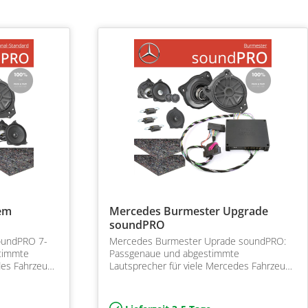
em
Mercedes Burmester Upgrade
soundPRO
oundPRO 7-
Mercedes Burmester Uprade soundPRO:
stimmte
Passgenaue und abgestimmte
des Fahrzeuge
Lautsprecher für viele Mercedes Fahrzeuge
nd
ab 2014 inkl. DSP Endstufe und
Soundtuning für Burmest…