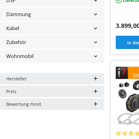
DSP
Lieferze
und Bower
Dämmung
3.899,0
Kabel
Zubehör
In d
Wohnmobil
Hersteller
Preis
Bewertung mind.