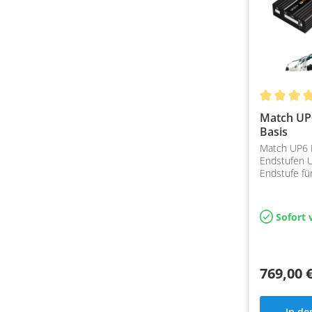
Match U
Basis
Match UP6 
Endstufen U
Endstufe fü
2019 mit S
Soundsyste
Einfacher A
Sofort 
Play
769,00 
In d