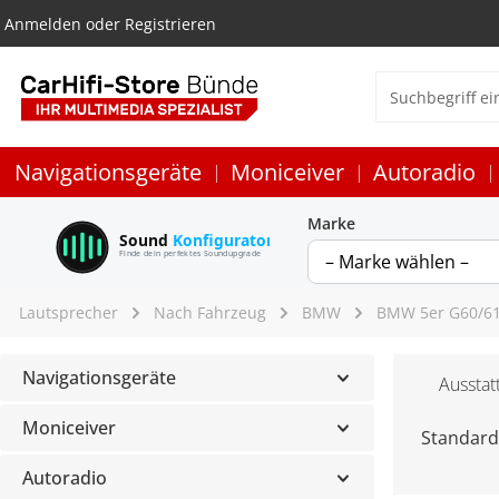
Anmelden
oder
Registrieren
Navigationsgeräte
Moniceiver
Autoradio
Marke
Sound
Konfigurator
Finde dein perfektes Soundupgrade
Lautsprecher
Nach Fahrzeug
BMW
BMW 5er G60/6
Navigationsgeräte
Ausstat
Moniceiver
Standar
Autoradio