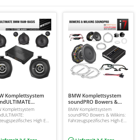
 Komplettsystem
BMW Komplettsystem
undULTIMATE
soundPRO Bowers &
ndard-RAM
Wilkins
 Komplettsystem
BMW Komplettsystem
ndULTIMATE:
soundPRO Bowers & Wilikins:
zeugspezifisches High End
Fahrzeugspezifisches High-End
ndsystem für BMW G-
Komplettsystem für BMW G60
e inkl. Spiegeldreiecke und
61 inkl. DSP Endstufe für ab
Endstufe bei RAM Modul
Werk verbauten RAM Modul