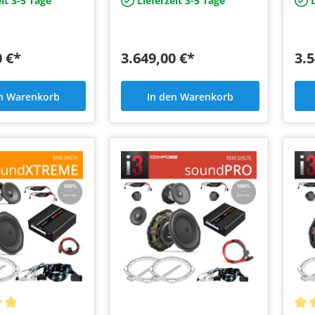
it 3-5 Tage
Lieferzeit 3-5 Tage
L
…
un…
ab 
0 €*
3.649,00 €*
3.5
en Warenkorb
In den Warenkorb