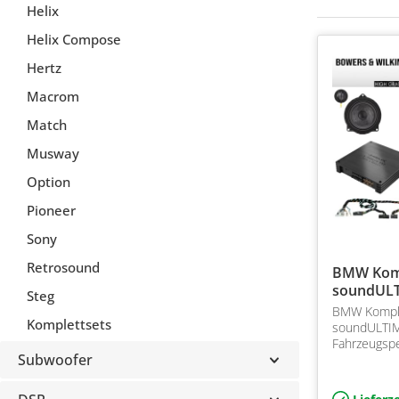
Helix
Helix Compose
Hertz
Macrom
Match
Musway
Option
Pioneer
Sony
Retrosound
BMW Kom
soundUL
Steg
& Wilkins
BMW Kompl
Komplettsets
soundULTI
Fahrzeugspe
Subwoofer
Komplettsy
Serie inkl. 
Werk verba