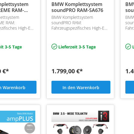
plettsystem
BMW Komplettsystem
BMW
REME RAM-
soundPRO RAM-SA676
sou
RA
ettsystem
BMW Komplettsystem
BMW
ME RAM:
soundPRO RAM:
sou
zifisches High-End
Fahrzeugspezifisches High-End
Fahr
stem für BMW G-
Komplettsystem für BMW G-
Sou
DSP Endstufe für ab
Serie inkl. DSP Endstufe für ab
Seri
uten RAM Modul
Werk verbauten RAM Modul
DSP 
it 3-5 Tage
Lieferzeit 3-5 Tage
L
ab 
0 €*
1.799,00 €*
1.4
en Warenkorb
In den Warenkorb