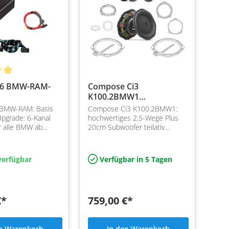
P6 BMW-RAM-
Compose Ci3
K100.2BMW1
Frontsystem mit
BMW-RAM: Basis
Compose Ci3 K100.2BMW1:
Center/Sub
pgrade: 6-Kanal
hochwertiges 2,5-Wege Plus
r alle BMW ab
20cm Subwoofer teilativ
tandard
Frontsystem mit Center für
m und RAM Modul.
viele BMW Plug&Play mit Helix
ustausch Plug and
Compose Flexmount Adapter
verfügbar
Verfügbar in 5 Tagen
€*
759,00 €*
en Warenkorb
In den Warenkorb