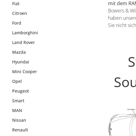
mit dem RAM
Fiat
Bowers & Wil
Citroen
haben unsere
Ford
Sie nicht si
Lamborghini
Land Rover
Mazda
S
Hyundai
Mini Cooper
So
Opel
Peugeot
Smart
MAN
Nissan
Renault