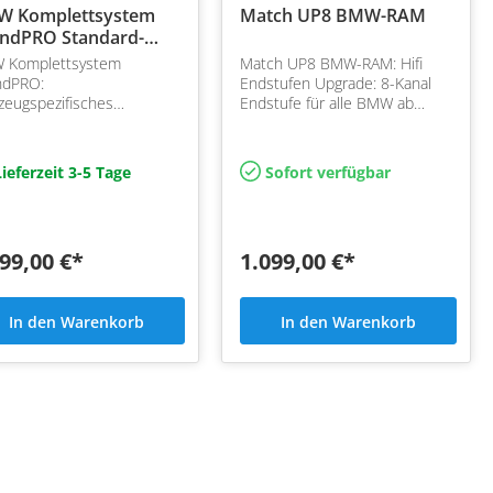
 Komplettsystem
Match UP8 BMW-RAM
ndPRO Standard-
M
 Komplettsystem
Match UP8 BMW-RAM: Hifi
ndPRO:
Endstufen Upgrade: 8-Kanal
zeugspezifisches
Endstufe für alle BMW ab
ndsystem für BMW G-
2019 mit Hifi Ausstattung SA
e inkl. Spiegeldreiecke und
676 und RAM Modul. Einfacher
Endstufe bei RAM Modul
Austausch Plug and Play
ieferzeit 3-5 Tage
Sofort verfügbar
Werk
99,00 €*
1.099,00 €*
In den Warenkorb
In den Warenkorb