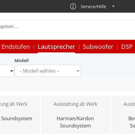
Service/Hilfe
Endstufen
Lautsprecher
Subwoofer
DSP
Modell
1
tung ab Werk
Ausstattung ab Werk
Ausst
d Soundsystem
Harman/Kardon
Bo
Soundsystem
S