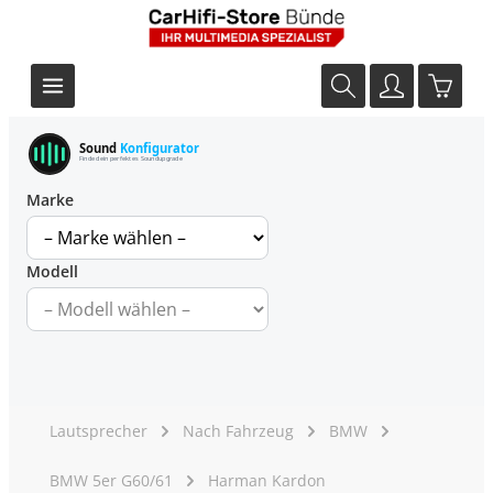
Sound
Konfigurator
Finde dein perfektes Soundupgrade
Marke
Modell
Lautsprecher
Nach Fahrzeug
BMW
BMW 5er G60/61
Harman Kardon