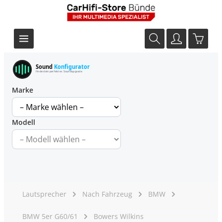
Sound
Konfigurator
Finde dein perfektes Soundupgrade
Marke
Modell
Lautsprecher
Nach Fahrzeug
BMW
BMW 5er G60/61
Bowers Wilkins