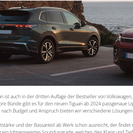
n ist auch in der dritten Auflage der Bestseller von Volkswagen
tore Bünde gibt es für den neuen Tiguan ab 2024 passgenaue 
e nach Budget und Anspruch bieten wir verschiedene Lösungen
stärke und der Bassanteil ab Werk schon ausreicht, der finde
ein lohnenswertes Soundupgrade, welches den Klang und Tief