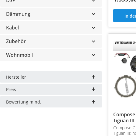
DSP
Dämmung
In d
Kabel
Zubehör
Wohnmobil
Hersteller
Preis
Bewertung mind.
Compose 
Tiguan III
Compose C
Tiguan III: 