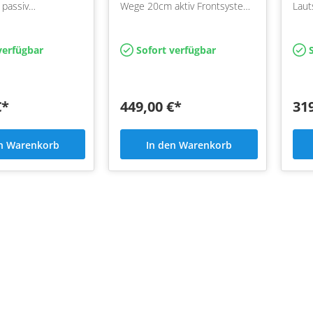
v
Wege 20cm aktiv Frontsystem
Laut
m für den VW
für den VW Tiguan ab 2024
mit 
024 Plug&Play mit
Plug&Play mit Helix Compose
Aust
ose Flexmount
Flexmount Adapter
verfügbar
Sofort verfügbar
S
€*
449,00 €*
31
en Warenkorb
In den Warenkorb