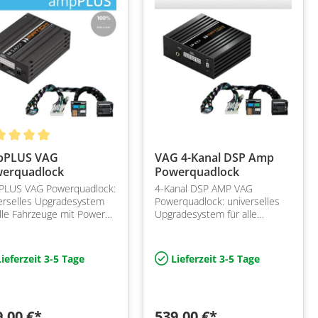
pPLUS VAG
VAG 4-Kanal DSP Amp
erquadlock
Powerquadlock
PLUS VAG Powerquadlock:
4-Kanal DSP AMP VAG
erselles Upgradesystem
Powerquadlock: universelles
alle Fahrzeuge mit Power
Upgradesystem für alle
lock Stecker am Radio
Fahrzeuge mit Power
Quadlock Stecker am Radio
ieferzeit 3-5 Tage
Lieferzeit 3-5 Tage
9,00 €*
539,00 €*