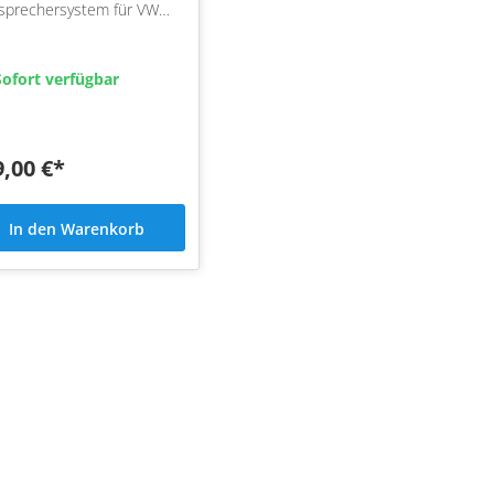
sprechersystem für VW
180mm Tieftöner zum
ausch für besseren Klang
ofort verfügbar
9,00 €*
In den Warenkorb