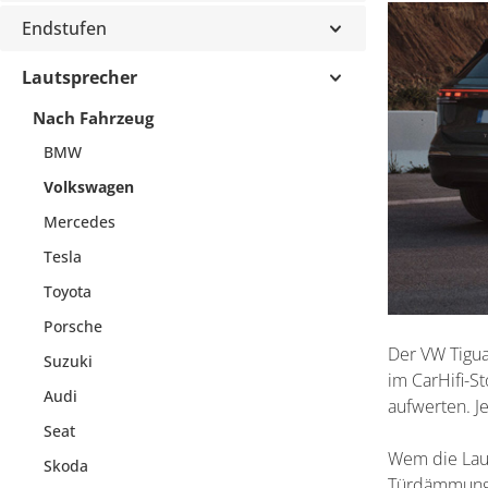
Endstufen
Lautsprecher
Nach Fahrzeug
BMW
Volkswagen
Mercedes
Tesla
Toyota
Porsche
Der VW Tigua
Suzuki
im CarHifi-S
Audi
aufwerten. J
Seat
Wem die Laut
Skoda
Türdämmung 