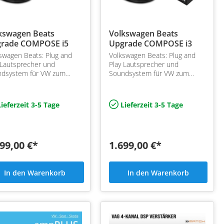
kswagen Beats
Volkswagen Beats
rade COMPOSE i5
Upgrade COMPOSE i3
swagen Beats: Plug and
Volkswagen Beats: Plug and
 Lautsprecher und
Play Lautsprecher und
ndsystem für VW zum
Soundsystem für VW zum
ausch in den vorderen
Austausch in den vorderen
n mit Helix COMPOSE i5
Türen mit Helix COMPOSE i3
werkseitigem Beats
bei werkseitigem Beats
ieferzeit 3-5 Tage
Lieferzeit 3-5 Tage
ndsystem
Soundsystem
99,00 €*
1.699,00 €*
In den Warenkorb
In den Warenkorb