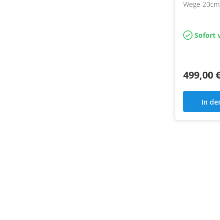
Wege 20cm passi
Frontsyste
Tiguan ab 2
Helix Comp
Sofort 
Adapter
499,00 
In d