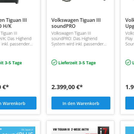
n Tiguan III
Volkswagen Tiguan III
Vol
O H/K
soundPRO
Upg
Tiguan III
Volkswagen Tiguan III
Volk
/K: Das Highend
soundPRO: Das Highend
Play
 inkl. passender
System wird inkl. passender
Sou
 Adapterkabel
Ringe sowie Adapterkabel
Aust
geliefert. Dazu
vormontiert geliefert. Dazu
Türe
bwoofer und DSP
kommen Subwoofer und DSP
bei 
it 3-5 Tage
Lieferzeit 3-5 Tage
L
Endstufe…
Sou
0 €*
2.399,00 €*
1.9
en Warenkorb
In den Warenkorb