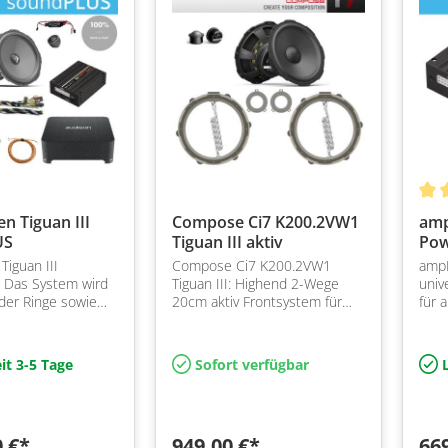
n Tiguan III
Compose Ci7 K200.2VW1
am
US
Tiguan III aktiv
Pow
Tiguan III
Compose Ci7 K200.2VW1
amp
 Das System wird
Tiguan III: Highend 2-Wege
univ
nder Ringe sowie
20cm aktiv Frontsystem für
für 
l vormontiert
den VW Tiguan ab 2024
Quad
Dazu kommen
Plug&Play mit Helix Compose
und DSP Endstufe
Flexmount Adapter aus der i7
it 3-5 Tage
Sofort verfügbar
L
Ser…
0 €*
949,00 €*
66