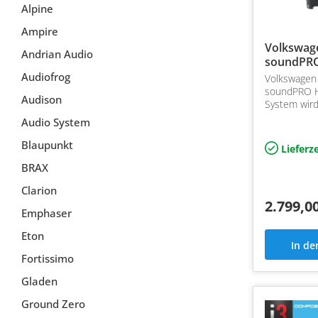
Alpine
Ampire
Volkswage
Andrian Audio
soundPR
Audiofrog
Volkswagen 
soundPRO H
Audison
System wird
Ringe sowie
Audio System
vormontiert 
kommen Su
Blaupunkt
Lieferze
Endst…
BRAX
Clarion
2.799,0
Emphaser
Eton
In d
Fortissimo
Gladen
Ground Zero