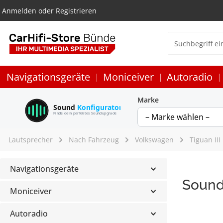
Anmelden
oder
Registrieren
Navigationsgeräte
Moniceiver
Autoradio
Marke
Sound
Konfigurator
Finde dein perfektes Soundupgrade
Lautsprecher
Nach Fahrzeug
Volkswagen
Tiguan III
Navigationsgeräte
Sound
Moniceiver
Autoradio