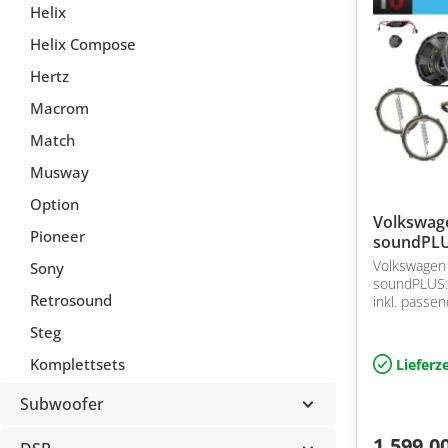
Helix
Helix Compose
Hertz
Macrom
Match
Musway
Option
Volkswage
Pioneer
soundPL
Volkswagen 
Sony
soundPLUS:
Retrosound
inkl. passe
Adapterkabe
Steg
geliefert. 
Subwoofer 
Komplettsets
Lieferze
für top…
Subwoofer
1.599,0