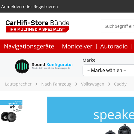
Anmelden
oder
Registrieren
Navigationsgeräte
Moniceiver
Autoradio
Marke
Sound
Konfigurator
Finde dein perfektes Soundupgrade
Lautsprecher
Nach Fahrzeug
Volkswagen
Caddy