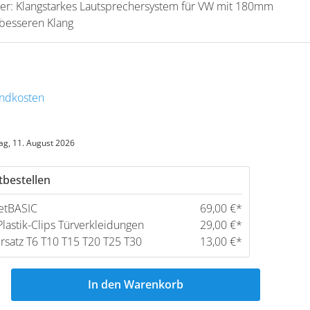
her: Klangstarkes Lautsprechersystem für VW mit 180mm
 besseren Klang
sandkosten
ag, 11. August 2026
tbestellen
etBASIC
69,00 €*
lastik-Clips Türverkleidungen
29,00 €*
satz T6 T10 T15 T20 T25 T30
13,00 €*
In den Warenkorb