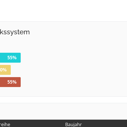
rkssystem
reihe
Baujahr