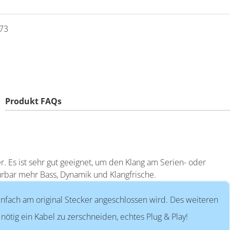
73
Produkt FAQs
 ist sehr gut geeignet, um den Klang am Serien- oder
rbar mehr Bass, Dynamik und Klangfrische.
infach am original Stecker angeschlossen wird. Des weiteren
nötig ein Kabel zu zerschneiden, echtes Plug & Play!