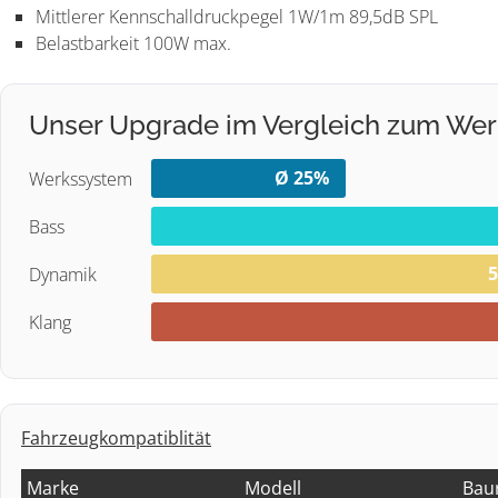
Mittlerer Kennschalldruckpegel 1W/1m 89,5dB SPL
Belastbarkeit 100W max.
Unser Upgrade im Vergleich zum We
Werkssystem
Bass
Dynamik
Klang
Fahrzeugkompatiblität
Marke
Modell
Bau