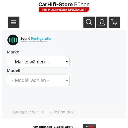
Sound
Konfigurator
Finde dein perfektes Soundupgrade
Marke
Modell
Lautsprecher
Helix Compose