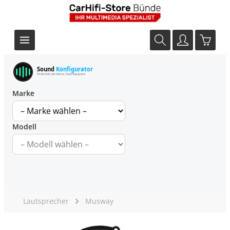
Sound
Konfigurator
Finde dein perfektes Soundupgrade
Marke
Modell
Lautsprecher
Musway