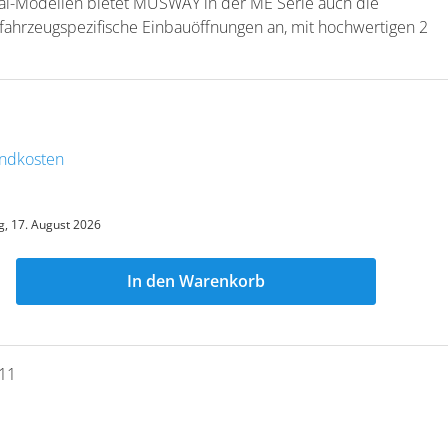
xial-Modellen bietet MUSWAY in der ME Serie auch die
fahrzeugspezifische Einbauöffnungen an, mit hochwertigen 2
sandkosten
, 17. August 2026
In den Warenkorb
11