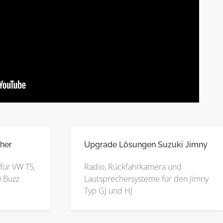
her
Upgrade Lösungen Suzuki Jimny
für VW T5,
Radio, Rückfahrkamera und
D.Buzz
Lautsprechersysteme für den Jimny
Typ GJ und HJ