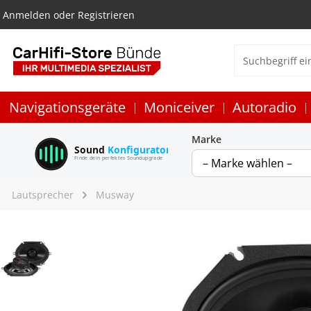
Anmelden
oder
Registrieren
Navigationsgeräte
Moniceiver
Autoradio
Marke
Sound
Konfigurator
Finde dein perfektes Soundupgrade
Lautsprecher
Musway