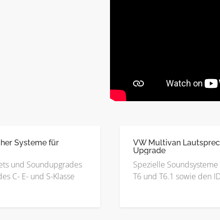
her Systeme für
VW Multivan Lautsprec
Upgrade
ets und Soundupgrades
Spezielle Soundsysteme 
es C- E- und S-Klasse
T6 und T6.1 sowie den I