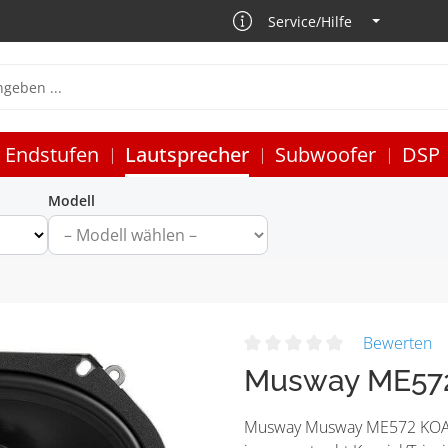
Service/Hilfe
Endstufen
Lautsprecher
Subwoofer
DSP
Modell
Bewerten
Musway ME57
Musway Musway ME572 KOAX