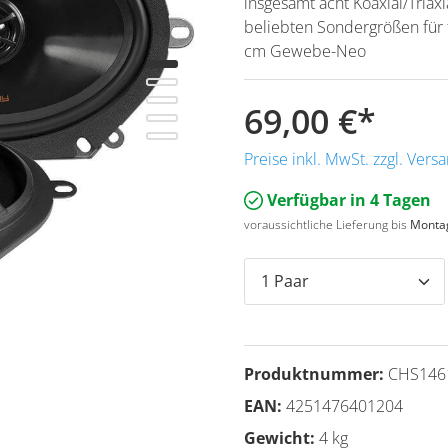
insgesamt acht Koaxial/Tria
beliebten Sondergrößen für 
cm Gewebe-Neo
69,00 €
*
Preise inkl. MwSt. zzgl. Ver
Verfügbar in 4 Tagen
voraussichtliche Lieferung bis
Montag
Produktnummer:
CHS146
EAN:
4251476401204
Gewicht:
4 kg