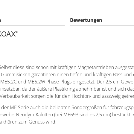
n
Bewertungen
KOAX"
bst diese sind schon mit kräftigen Magnetantrieben ausgestatt
ummisicken garantieren einen tiefen und kräftigen Bass und ei
C, ME5.2C und ME6.2W Phase-Plugs eingesetzt. Der 2,5 cm Gew
einsetzbar, da der äußere Plastikring abnehmbar ist und sich 
e Verbaubarkeit sorgen die für den Hochton- und asszweig getr
 der ME Serie auch die beliebten Sondergrößen für fahrzeugspe
ewebe-Neodym-Kalotten (bei ME693 sind es 2,5 cm) bestückt! A
sikhören zum Genuss wird.