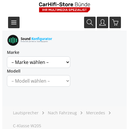
Sound
Konfigurator
Finde dein perfektes Soundupgrade
Marke
Modell
Lautsprecher
Nach Fahrzeug
Mercedes
C-Klasse W205