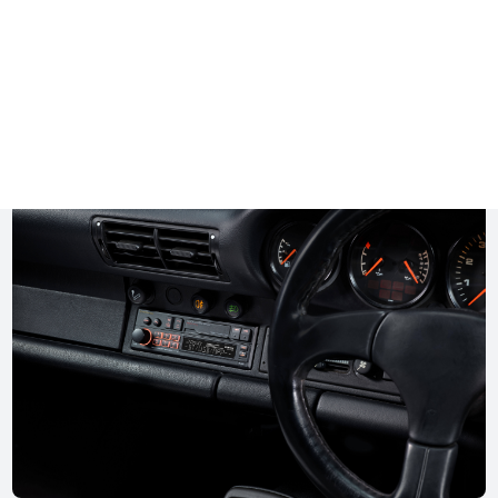
utiger Audio- und Streaming-Technik. Perfekt für Old- und Youn
 3× Pre-Out und umfangreichen Klangwerkzeugen ist es die idea