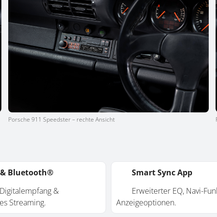
Porsche 911 Speedster – rechte Ansicht
& Bluetooth®
Smart Sync App
gitalempfang &
Erweiterter EQ, Navi-Funk
es Streaming.
Anzeigeoptionen.