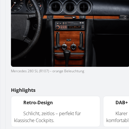
Mercedes 280 SL (R107) – orange Beleuchtung
Highlights
Retro-Design
DAB+ 
Schlicht, zeitlos – perfekt für
Klarer Di
klassische Cockpits.
komfortabl