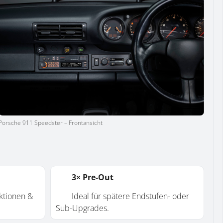
Porsche 911 Speedster – Frontansicht
3× Pre-Out
tionen &
Ideal für spätere Endstufen- oder
Sub-Upgrades.