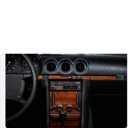
Das SXT-C10PS kombiniert klassische 80er-Jahre-Optik mit he
ohne auf modernen Komfort verzichten zu müssen.
Mit DAB+, Bluetooth®, RGB-Beleuchtung, Pioneer Smart Sync,