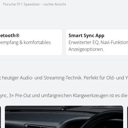
Porsche 911 Speedster – rechte Ansicht
uetooth®
Smart Sync App
alempfang & komfortables
Erweiterter EQ, Navi-Funktio
Anzeigeoptionen.
 heutiger Audio- und Streaming-Technik. Perfekt für Old- und Y
nc, 3× Pre-Out und umfangreichen Klangwerkzeugen ist es die id