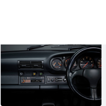
gtimer, bei denen der originale Look erhalten bleiben soll –
le Lösung für stilbewusste Klassiker-Fahrer.