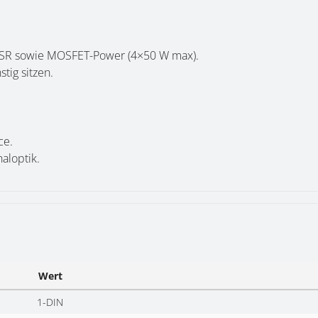
, ASR sowie MOSFET-Power (4×50 W max).
tig sitzen.
ce.
aloptik.
Wert
1-DIN