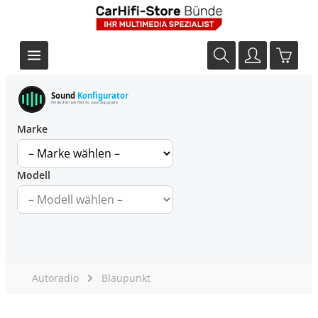
Sound
Konfigurator
Finde dein perfektes Soundupgrade
Marke
Modell
Autoradio
Blaupunkt