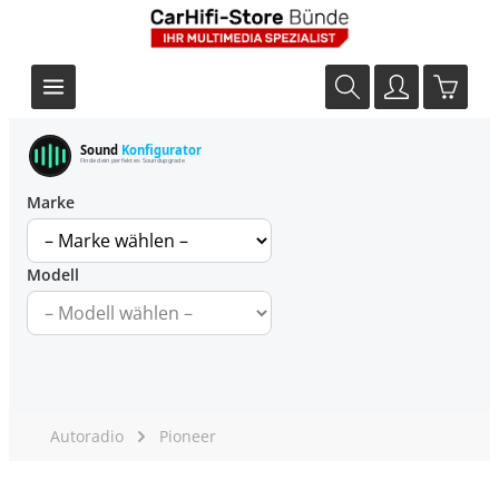
Sound
Konfigurator
Finde dein perfektes Soundupgrade
Marke
Modell
Autoradio
Pioneer