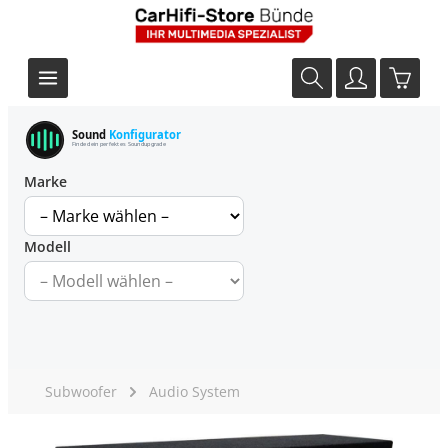
Sound
Konfigurator
Finde dein perfektes Soundupgrade
Marke
Modell
Subwoofer
Audio System