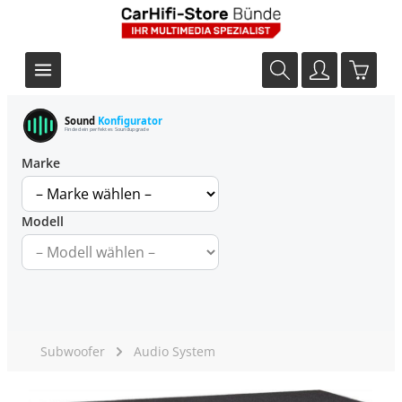
Sound
Konfigurator
Finde dein perfektes Soundupgrade
Marke
Modell
Subwoofer
Audio System