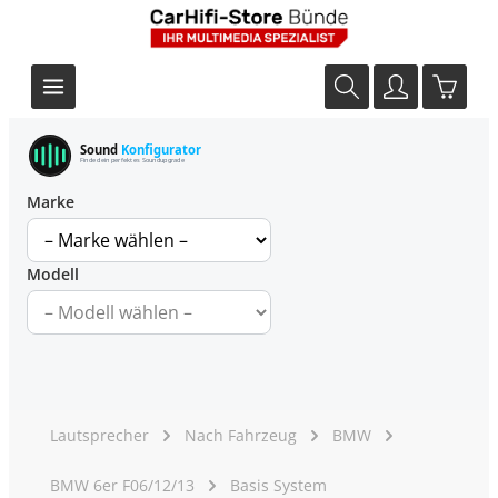
Sound
Konfigurator
Finde dein perfektes Soundupgrade
Marke
Modell
Lautsprecher
Nach Fahrzeug
BMW
BMW 6er F06/12/13
Basis System