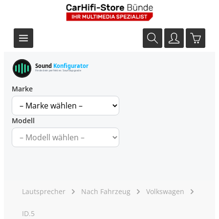
Sound
Konfigurator
Finde dein perfektes Soundupgrade
Marke
Modell
Lautsprecher
Nach Fahrzeug
Volkswagen
ID.5