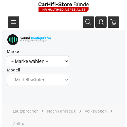
Sound
Konfigurator
Finde dein perfektes Soundupgrade
Marke
Modell
Lautsprecher
Nach Fahrzeug
Volkswagen
Golf 4