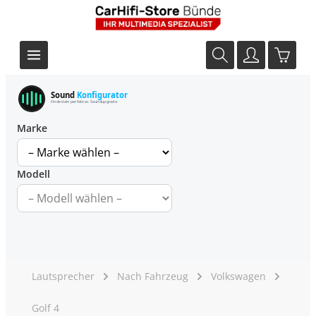
Sound
Konfigurator
Finde dein perfektes Soundupgrade
Marke
Modell
Lautsprecher
Nach Fahrzeug
Volkswagen
Golf 4