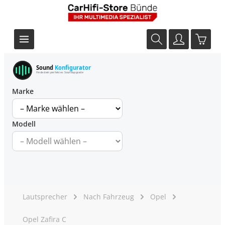
Sound
Konfigurator
Finde dein perfektes Soundupgrade
Marke
Modell
Lautsprecher
Nach Fahrzeug
Opel
Opel Zafira C