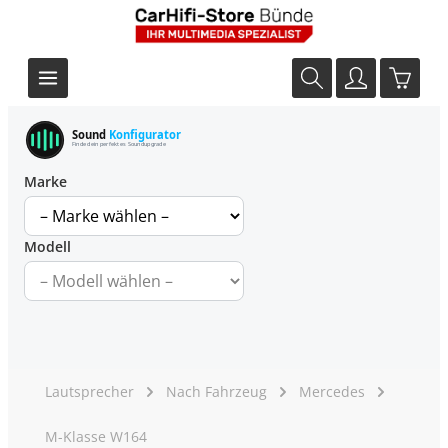
Sound
Konfigurator
Finde dein perfektes Soundupgrade
Marke
Modell
Lautsprecher
Nach Fahrzeug
Mercedes
M-Klasse W164