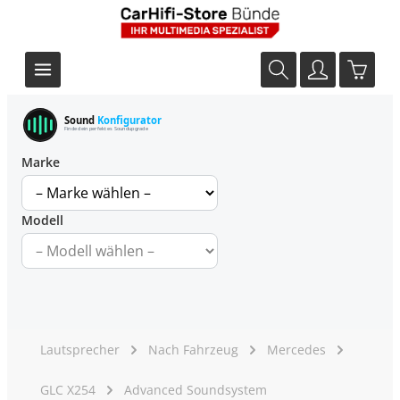
Sound
Konfigurator
Finde dein perfektes Soundupgrade
Marke
Modell
Lautsprecher
Nach Fahrzeug
Mercedes
GLC X254
Advanced Soundsystem