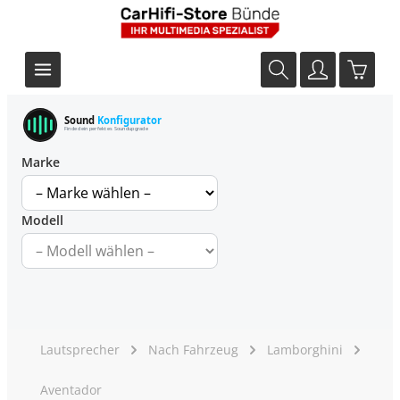
Sound
Konfigurator
Finde dein perfektes Soundupgrade
Marke
Modell
Lautsprecher
Nach Fahrzeug
Lamborghini
Aventador