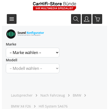
Sound
Konfigurator
Finde dein perfektes Soundupgrade
Marke
Modell
Lautsprecher
Nach Fahrzeug
BMW
BMW X4 F26
Hifi System SA676