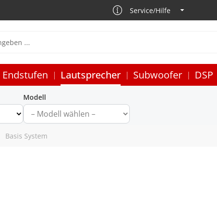
Service/Hilfe
Endstufen
Lautsprecher
Subwoofer
DSP
Modell
Basis System