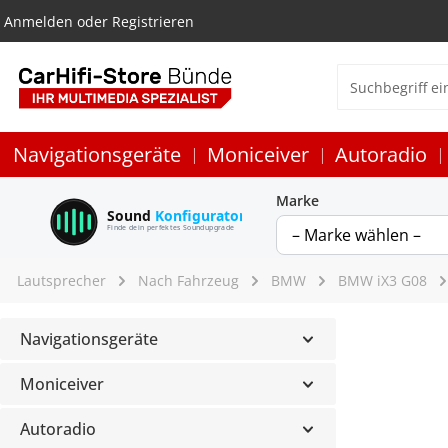
Anmelden
oder
Registrieren
Navigationsgeräte
Moniceiver
Autoradio
Marke
Sound
Konfigurator
Finde dein perfektes Soundupgrade
Lautsprecher
Nach Fahrzeug
BMW
BMW iX3 G08
Navigationsgeräte
Moniceiver
Autoradio