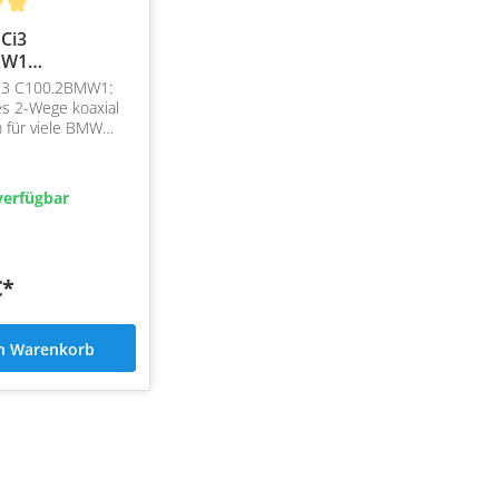
Ci3
MW1
em
i3 C100.2BMW1:
s 2-Wege koaxial
 für viele BMW
it Helix Compose
Adapter
verfügbar
€*
en Warenkorb