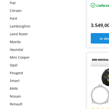
Fiat
DSP Endstu
Lieferze
ab Werk
Citroen
Ford
3.549,0
Lamborghini
Land Rover
In d
Mazda
Hyundai
Mini Cooper
Opel
Peugeot
Smart
MAN
Nissan
Renault