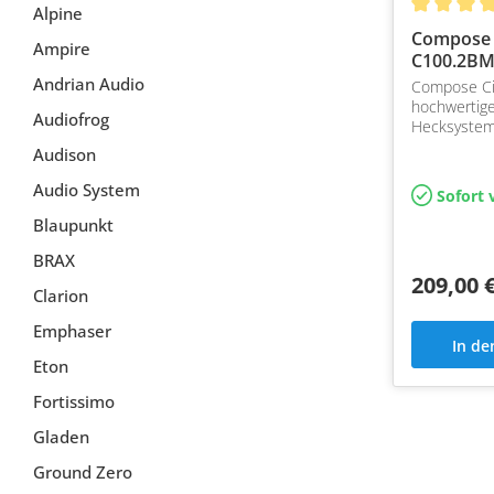
Alpine
Compose 
Ampire
C100.2B
Hecksyst
Andrian Audio
Compose C
hochwertige
Audiofrog
Hecksystem
Plug&Play m
Audison
Flexmount 
Audio System
Sofort 
Blaupunkt
BRAX
209,00 
Clarion
Emphaser
In d
Eton
Fortissimo
Gladen
Ground Zero