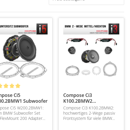
pose Ci5
Compose Ci3
0.2BMW1 Subwoofer
K100.2BMW2
Mittel/Hochton BMW
pose Ci5 W200.2BMW1:
Compose Ci3 K100.2BMW2:
Front
m BMW Subwoofer Set
hochwertiges 2-Wege passiv
. FlexMount 200 Adapter
Frontsystem für viele BMW
Einbau in viele BMW
Plug&Play mit Helix Compose
Flexmount Adapter