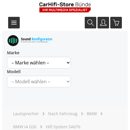
Sound
Konfigurator
Finde dein perfektes Soundupgrade
Marke
Modell
Lautsprecher
Nach Fahrzeug
BMW
BMW i4 G26
Hifi System SA676