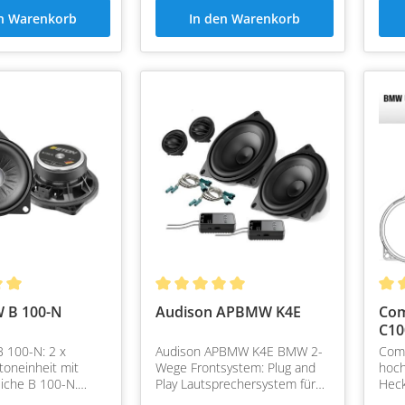
en Warenkorb
In den Warenkorb
 B 100-N
Audison APBMW K4E
Com
C1
Hec
 100-N: 2 x
Audison APBMW K4E BMW 2-
Com
toneinheit mit
Wege Frontsystem: Plug and
hoch
iche B 100-N.
Play Lautsprechersystem für
Heck
r für
BMW und Mini
Plug