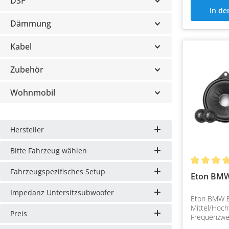
DSP
In d
Dämmung
Kabel
Zubehör
Wohnmobil
Hersteller
Bitte Fahrzeug wählen
Fahrzeugspezifisches Setup
Eton BMW
Impedanz Untersitzsubwoofer
Eton BMW B
Mittel/Hoch
Preis
Frequenzwe
Lautspreche