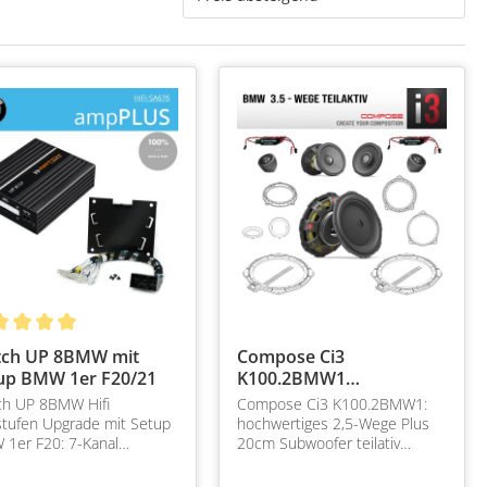
ch UP 8BMW mit
Compose Ci3
up BMW 1er F20/21
K100.2BMW1
Frontsystem mit
h UP 8BMW Hifi
Compose Ci3 K100.2BMW1:
Center/Sub
tufen Upgrade mit Setup
hochwertiges 2,5-Wege Plus
1er F20: 7-Kanal
20cm Subwoofer teilativ
tufe für alle BMW mit Hifi
Frontsystem mit Center für
tattung SA 676. Einfacher
viele BMW Plug&Play mit Helix