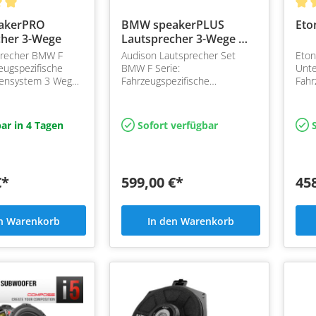
akerPRO
BMW speakerPLUS
Eto
cher 3-Wege
Lautsprecher 3-Wege M-
4 Ohm
precher BMW F
Audison Lautsprecher Set
Eto
zeugspezifische
BMW F Serie:
Unte
ensystem 3 Wege
Fahrzeugspezifische
Fahr
erie
Komponentensystem 3 Wege
Unte
für BMW F Serie
E, G
Ger
ar in 4 Tagen
Sofort verfügbar
S
€*
599,00 €*
45
en Warenkorb
In den Warenkorb