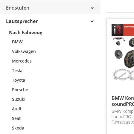
Endstufen
Lautsprecher
Nach Fahrzeug
BMW
Volkswagen
Mercedes
Tesla
Toyota
Porsche
BMW Kom
Suzuki
soundPR
Audi
BMW Kompl
soundPRO:
Seat
Fahrzeugspe
Komplettsy
Skoda
und G-Serie