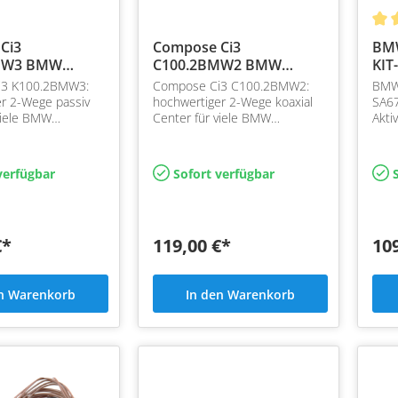
Ci3
Compose Ci3
BMW
MW3 BMW
C100.2BMW2 BMW
KIT
-Wege
Center koaxial
i3 K100.2BMW3:
Compose Ci3 C100.2BMW2:
BMW 
r 2-Wege passiv
hochwertiger 2-Wege koaxial
SA67
viele BMW
Center für viele BMW
Akti
it Helix Compose
Plug&Play mit Helix Compose
Powe
Adapter
Flexmount Adapter
Sign
verfügbar
Sofort verfügbar
S
€*
119,00 €*
10
en Warenkorb
In den Warenkorb