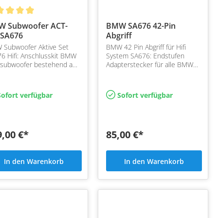
 Subwoofer ACT-
BMW SA676 42-Pin
-SA676
Abgriff
Subwoofer Aktive Set
BMW 42 Pin Abgriff für Hifi
6 Hifi: Anschlusskit BMW
System SA676: Endstufen
vsubwoofer bestehend aus
Adapterstecker für alle BMW
rkabel und
mit ab Werk verbauten Hifi
alkabelsatz
System SA676 zum Austausch
der original Endstufe
ofort verfügbar
Sofort verfügbar
9,00 €*
85,00 €*
In den Warenkorb
In den Warenkorb