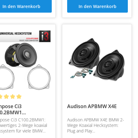
In den Warenkorb
In den Warenkorb
pose Ci3
Audison APBMW X4E
00.2BMW1
ksystem
pose Ci3 C100.2BMW1:
Audison APBMW X4E BMW 2-
wertiges 2-Wege koaxial
Wege Koaxial Hecksystem:
system für viele BMW
Plug and Play
&Play mit Helix Compose
Lautsprechersystem für BMW