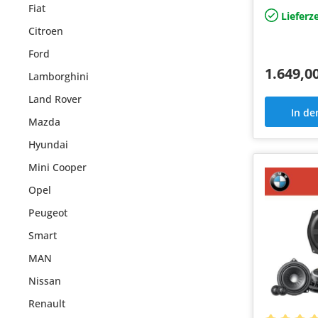
Fiat
für ab Werk
Lieferze
Systeme
Citroen
Ford
1.649,0
Lamborghini
Land Rover
In d
Mazda
Hyundai
Mini Cooper
Opel
Peugeot
Smart
MAN
Nissan
Renault