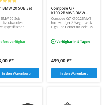
n BMW 20 SUB Set
Compose Ci7
K100.2BMW3 BMW
Center 2-Wege
n BMW 20 Sub
Compose Ci7 K100.2BMW3:
rsitzsubwoofer:
hochwertiger 2-Wege passiv
zeugspezifischer
High End Center für viele BMW
rsitzsubwoofer für BMW
Plug&Play mit Helix Compose
 und F-Reihe made in
Flexmount Adapter
many by ETON.
ofort verfügbar
Verfügbar in 5 Tagen
8,00 €*
439,00 €*
In den Warenkorb
In den Warenkorb