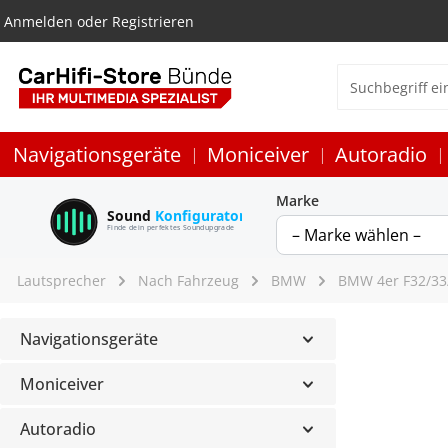
Anmelden
oder
Registrieren
Navigationsgeräte
Moniceiver
Autoradio
Marke
Sound
Konfigurator
Finde dein perfektes Soundupgrade
Lautsprecher
Nach Fahrzeug
BMW
BMW 4er F32/33
Navigationsgeräte
Moniceiver
Autoradio