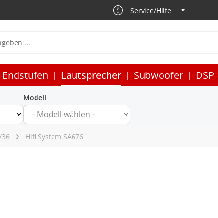
Service/Hilfe
Endstufen
Lautsprecher
Subwoofer
DSP
Modell
/36
Hifi System SA676