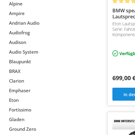
Alpine
BMW spe
Ampire
Lautspre
Andrian Audio
Eton Lauts
Serie: Fahr
Audiofrog
Komponent
für BMW F S
Audison
Audio System
Verfügb
Blaupunkt
BRAX
699,00 
Clarion
Emphaser
In d
Eton
Fortissimo
Gladen
Ground Zero