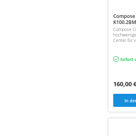
Compose 
K100.2B
Center 2
Compose C
hochwertige
Center für 
Plug&Play m
Flexmount 
Sofort 
160,00 
In d