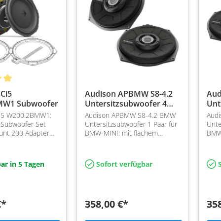
Ci5
Audison APBMW S8-4.2
Aud
MW1 Subwoofer
Untersitzsubwoofer 4
Unt
Ohm
Oh
i5 W200.2BMW1:
Audison APBMW S8-4.2 BMW
Aud
Subwoofer Set
Untersitzsubwoofer 1 Paar für
Unte
ount 200 Adapter
BMW-MINI: mit flachem
BMW-
in viele BMW
Rahmen für BMW und MINI,
mehr
können als Ersatz für die
einz
OEM-Verstärkung verwendet
lief
ar in 5 Tagen
Sofort verfügbar
S
werde…
€*
358,00 €*
35