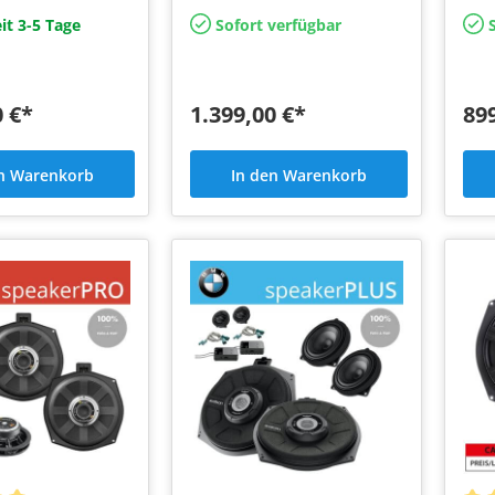
 verbaute HIFI
für ab Werk verbaute HIFI
Aust
it 3-5 Tage
Sofort verfügbar
S
Systeme
0 €*
1.399,00 €*
89
en Warenkorb
In den Warenkorb