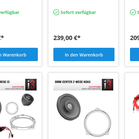
raubung.
Flex
verfügbar
Sofort verfügbar
S
€*
239,00 €*
20
en Warenkorb
In den Warenkorb