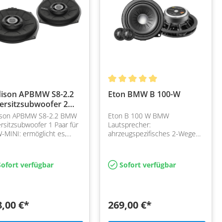
ison APBMW S8-2.2
Eton BMW B 100-W
ersitzsubwoofer 2
m
ison APBMW S8-2.2 BMW
Eton B 100 W BMW
rsitzsubwoofer 1 Paar für
Lautsprecher:
MINI: ermöglicht es,
ahrzeugspezifisches 2-Wege
 Leistung von einem
Komponentensystem für BMW
elnen Verstärkerkanal zu
made in Germany by ETON.
ern, Leistung 300/150…
Für F-Serie passend.
ofort verfügbar
Sofort verfügbar
8,00 €*
269,00 €*