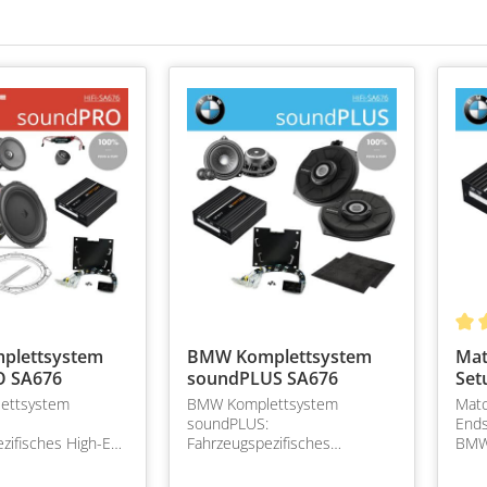
plettsystem
BMW Komplettsystem
Mat
O SA676
soundPLUS SA676
Set
ettsystem
BMW Komplettsystem
Matc
soundPLUS:
Ends
zifisches High-End
Fahrzeugspezifisches
BMW 
stem für BMW F-
Komplettsystem für BMW F-
Ends
 inkl. DSP Endstufe
und G-Serie inkl. DSP Endstufe
Auss