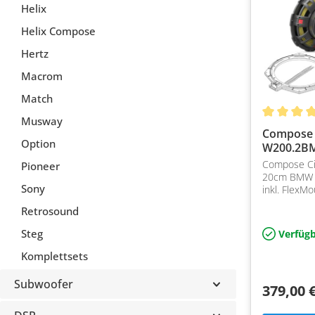
Helix
Helix Compose
Hertz
Macrom
Match
Musway
Compose 
Option
W200.2B
Compose C
Pioneer
20cm BMW 
Sony
inkl. FlexM
zum Einbau 
Retrosound
Steg
Verfügb
Komplettsets
Subwoofer
379,00 